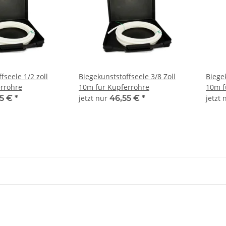
fseele 1/2 zoll
Biegekunststoffseele 3/8 Zoll
Biegek
rrohre
10m für Kupferrohre
10m f
55 €
*
jetzt nur
46,55 €
*
jetzt