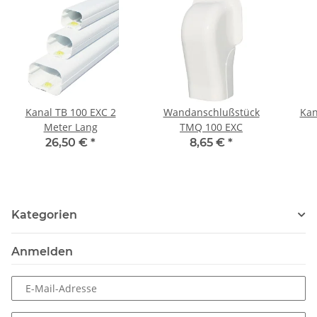
Kanal TB 100 EXC 2
Wandanschlußstück
Kan
Meter Lang
TMQ 100 EXC
26,50 €
*
8,65 €
*
Kategorien
Anmelden
E-Mail-Adresse