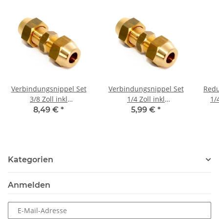
Verbindungsnippel Set
Verbindungsnippel Set
Redu
3/8 Zoll inkl
1/4 Zoll inkl
1/4
Bödelüberwurfmuttern
Bödelüberwurfmuttern
8,49 €
*
5,99 €
*
für Kupferrohr
für Kupferrohr
Kategorien
Anmelden
E-Mail-Adresse