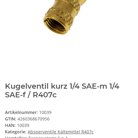
Kugelventil kurz 1/4 SAE-m 1/4
SAE-f / R407c
Artikelnummer:
10039
GTIN:
4260368670956
HAN:
10039
Kategorie:
Absperventile Kältemittel R407c