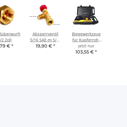
lüberwurfmutter
Absperrventil
Biegewerkzeug
/2 Zoll
5/16 SAE-m 5/16
für Kupferrohr
SAE-f R410a /
3/8-1/2-5/8-3/4-
jetzt nur
,79 €
*
19,90 €
*
R32 rot
7/8 ZOLL
103,55 €
*