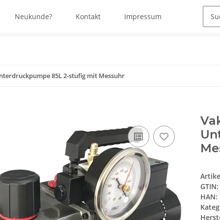
Neukunde?
Kontakt
Impressum
erdruckpumpe 85L 2-stufig mit Messuhr
Va
Un
Me
Artik
GTIN:
HAN:
Kateg
Herste