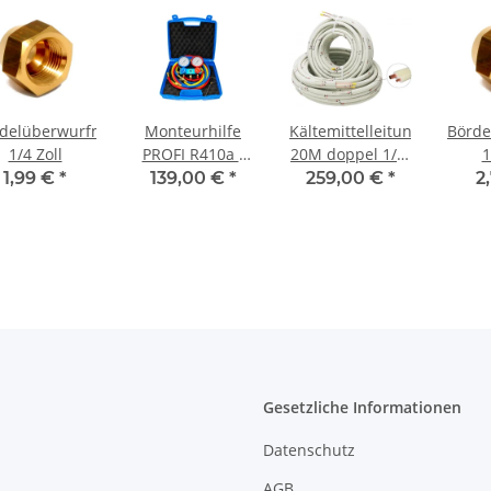
delüberwurfmutter
Monteurhilfe
Kältemittelleitung
Börde
1/4 Zoll
PROFI R410a /
20M doppel 1/4-
1
R32 für
3/8 Top-Line
1,99 €
*
139,00 €
*
259,00 €
*
2
Splitklimaanlagen
1mm
Gesetzliche Informationen
Datenschutz
AGB