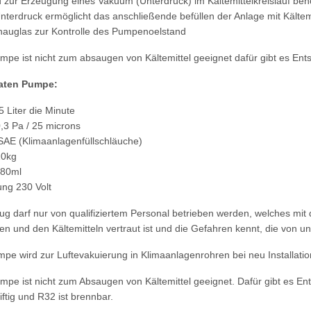
 zur Erzeugung eines Vakuum (Unterdruck) im Kältemittelkreislauf benö
nterdruck ermöglicht das anschließende befüllen der Anlage mit Kältem
hauglas zur Kontrolle des Pumpenoelstand
mpe ist nicht zum absaugen von Kältemittel geeignet dafür gibt es Ent
aten Pumpe:
 Liter die Minute
,3 Pa / 25 microns
SAE (Klimaanlagenfüllschläuche)
10kg
280ml
ng 230 Volt
g darf nur von qualifiziertem Personal betrieben werden, welches mit
en und den Kältemitteln vertraut ist und die Gefahren kennt, die von
e wird zur Luftevakuierung in Klimaanlagenrohren bei neu Installati
mpe ist nicht zum Absaugen von Kältemittel geeignet. Dafür gibt es En
giftig und R32 ist brennbar.