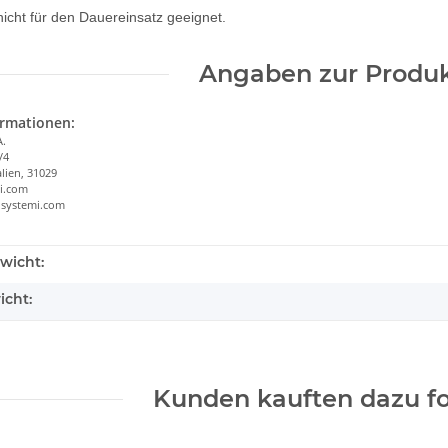
nicht für den Dauereinsatz geeignet.
Angaben zur Produk
ormationen:
A.
/4
alien, 31029
i.com
osystemi.com
wicht:
icht:
Kunden kauften dazu fo