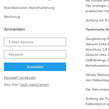
die Pumpe wird
Der erzeugte U
Wandkonsolen Wandhalterung
praktisches Sc
Werkzeug
Achtung die Pu
Anmelden
Technische D
Saugleistung 85
E-Mail-Adresse
Vakuum cirka 0
Anschluss 1/4 
Passwort
Gewicht cirka 
Oelfüllmenge 
Betriebsspannu
Anmelden
Dieses Werkzeu
Passwort vergessen
den Kälteanlag
Neu hier?
Jetzt registrieren!
Die Vakuumpump
Achtung die Pu
Kältemittel ist 