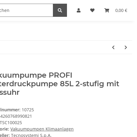
0,00 €
kuumpumpe PROFI
terdruckpumpe 85L 2-stufig mit
ssuhr
elnummer:
10725
4260768990821
TSC100025
orie:
Vakuumpumpen Klimaanlagen
ller:
Tecnosystemi S.p.A.