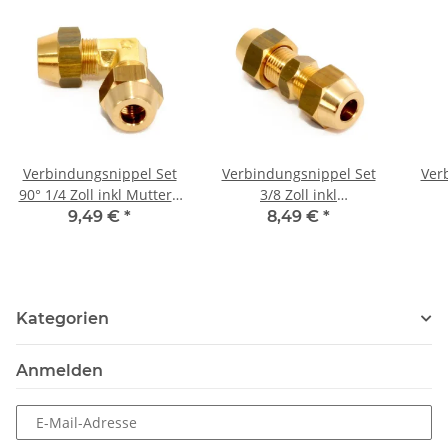
Verbindungsnippel Set
Verbindungsnippel Set
Ver
90° 1/4 Zoll inkl Muttern
3/8 Zoll inkl
für Kupferrohr
Bödelüberwurfmuttern
Böd
9,49 €
*
8,49 €
*
für Kupferrohr
Kategorien
Anmelden
E-Mail-Adresse