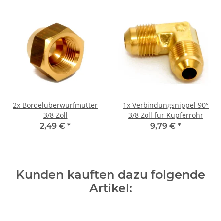
2x
Bördelüberwurfmutter
1x
Verbindungsnippel 90°
3/8 Zoll
3/8 Zoll für Kupferrohr
2,49 €
*
9,79 €
*
Kunden kauften dazu folgende
Artikel: