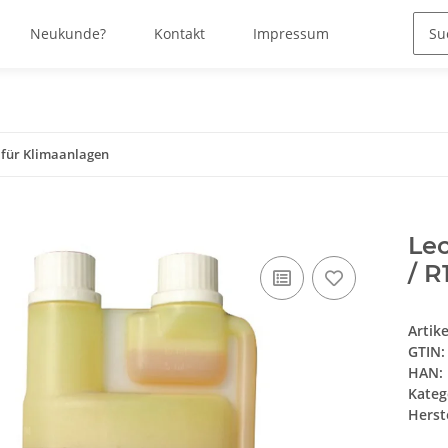
Neukunde?
Kontakt
Impressum
a für Klimaanlagen
Le
/ R
Artik
GTIN:
HAN:
Kateg
Herste