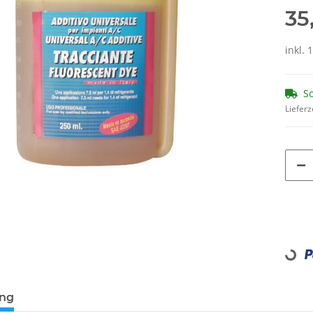
35
inkl. 
So
Lieferz
Loadi
ung