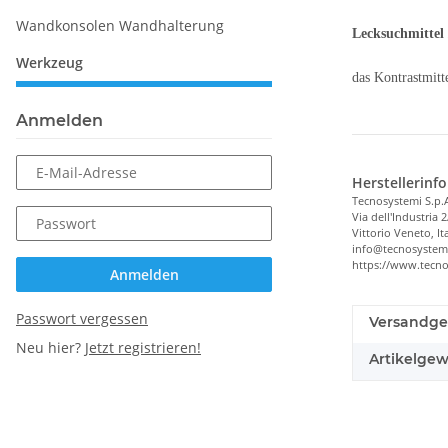
Wandkonsolen Wandhalterung
Lecksuchmittel 
Werkzeug
das Kontrastmitt
Anmelden
E-Mail-Adresse
Herstellerinf
Tecnosystemi S.p.
Via dell'Industria 2
Passwort
Vittorio Veneto, It
info@tecnosystem
https://www.tecn
Anmelden
Passwort vergessen
Versandge
Neu hier?
Jetzt registrieren!
Artikelgew