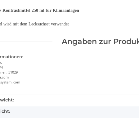
/ Kontrastmittel 250 ml für Klimaanlagen
el wird mit dem Lecksuchset verwendet
Angaben zur Produk
ormationen:
A.
/4
alien, 31029
i.com
osystemi.com
wicht:
icht: