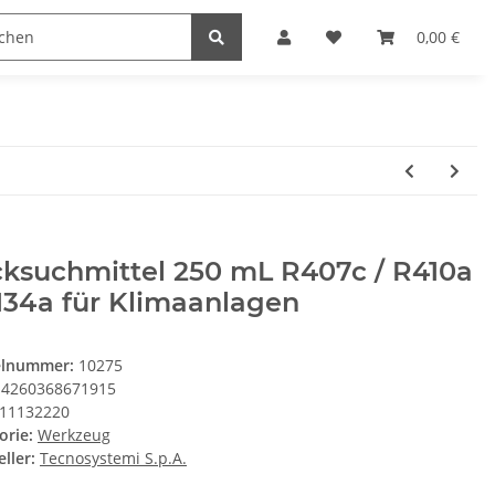
0,00 €
cksuchmittel 250 mL R407c / R410a
134a für Klimaanlagen
elnummer:
10275
4260368671915
11132220
orie:
Werkzeug
ller:
Tecnosystemi S.p.A.