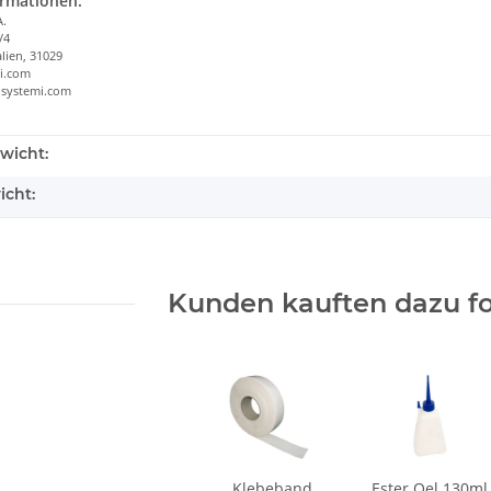
ormationen:
A.
/4
alien, 31029
i.com
osystemi.com
wicht:
icht:
Kunden kauften dazu fo
Klebeband
Ester Oel 130ml