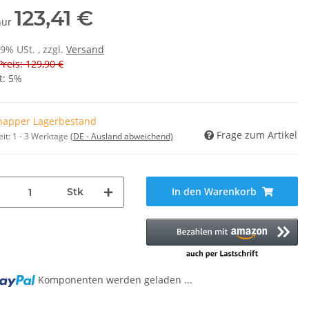
123,41 €
 nur
19% USt. , zzgl.
Versand
Preis: 129,90 €
t:
5%
napper Lagerbestand
Frage zum Artikel
eit:
1 - 3 Werktage
(DE - Ausland abweichend)
In den Warenkorb
Stk
g...
Komponenten werden geladen ...