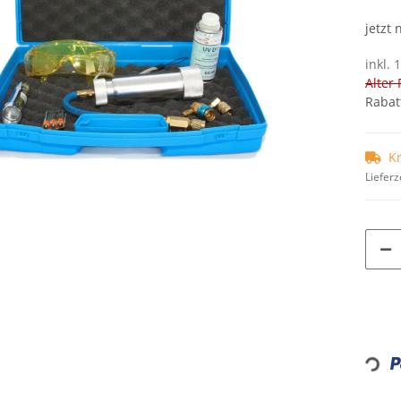
jetzt
inkl. 
Alter 
Rabat
K
Lieferz
Loadin