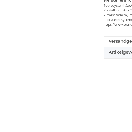
Herstellerinf
Tecnosystemi S.p.
Via dell'Industria 2
Vittorio Veneto, It
info@tecnosystem
https://www.tecn
Versandge
Artikelgew