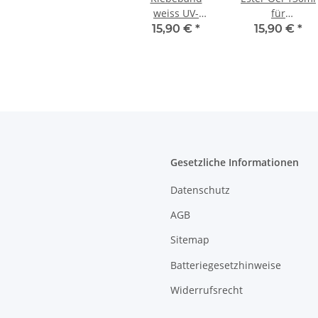
weiss UV-
für
Lichtbeständig
Klimaanlagen
15,90 €
*
15,90 €
*
für Kupferrohre
R407c/R410a /
R32
Gesetzliche Informationen
Datenschutz
AGB
Sitemap
Batteriegesetzhinweise
Widerrufsrecht