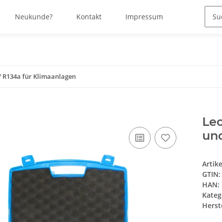
Neukunde?
Kontakt
Impressum
/ R134a für Klimaanlagen
Le
und
Artik
GTIN:
HAN:
Kateg
Herste