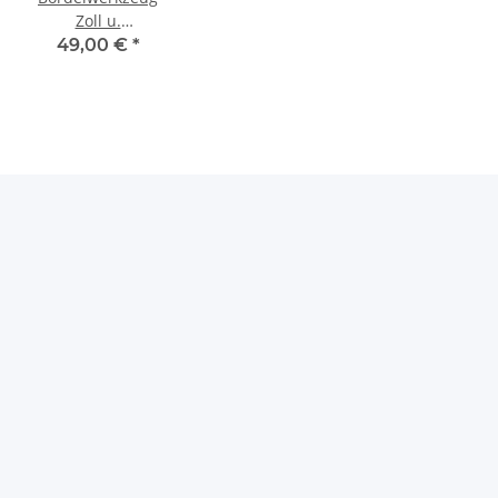
Zoll u.
Millimeter mit
49,00 €
*
Koffer für
Kupferrohre