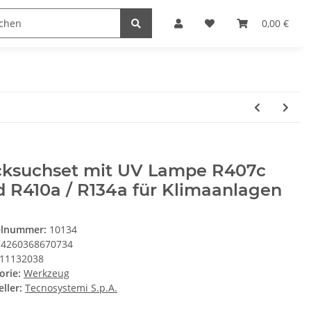
0,00 €
cksuchset mit UV Lampe R407c
 R410a / R134a für Klimaanlagen
elnummer:
10134
4260368670734
11132038
orie:
Werkzeug
ller:
Tecnosystemi S.p.A.