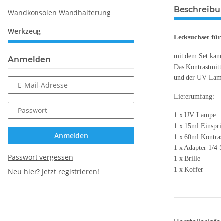
Beschreib
Wandkonsolen Wandhalterung
Werkzeug
Lecksuchset fü
mit dem Set kan
Anmelden
Das Kontrastmitte
und der UV Lampe
E-Mail-Adresse
Lieferumfang:
Passwort
1 x UV Lampe
1 x 15ml Einspr
Anmelden
1 x 60ml Kontras
1 x Adapter 1/4
Passwort vergessen
1 x Brille
1 x Koffer
Neu hier?
Jetzt registrieren!